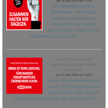
am 26. Juni 2026 um 11:36
Wir verteidigen unsere
Demokratie – mit Haltung,
klaren Argumenten und
unseren Werten: Freiheit.
Gerechtigkeit. Solidarität. Du
willst mehr als zuschauen?
So reformieren wir die
Erbschaftsteuer: Fair. Einfach.
Zukunftsfest.
am 27. Mai 2026 um 16:02
Bei der Erbschaftssteuer geht
es um Gerechtigkeit und um
eine zentrale Frage: Hängen
Chancen von Leistung ab oder von Herkunft?