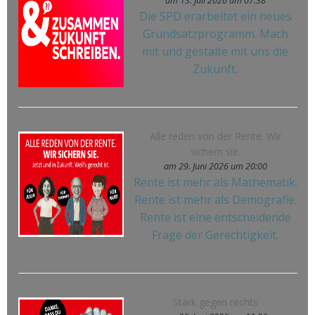
am 13. Juli 2026 um 07:38
Die SPD erarbeitet ein neues
Grundsatzprogramm. Mach
mit und gestalte mit uns die
Zukunft.
Alle reden von der Rente. Wir
sichern sie.
am 29. Juni 2026 um 20:00
Rente ist mehr als Mathematik.
Rente ist mehr als Demografie.
Rente ist eine entscheidende
Frage der Gerechtigkeit.
Stark gegen rechts