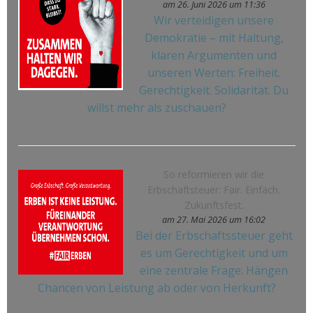
am 26. Juni 2026 um 11:36
Wir verteidigen unsere
Demokratie – mit Haltung,
klaren Argumenten und
unseren Werten: Freiheit.
Gerechtigkeit. Solidarität. Du
willst mehr als zuschauen?
So reformieren wir die
Erbschaftsteuer: Fair. Einfach.
Zukunftsfest.
am 27. Mai 2026 um 16:02
Bei der Erbschaftssteuer geht
es um Gerechtigkeit und um
eine zentrale Frage: Hängen
Chancen von Leistung ab oder von Herkunft?