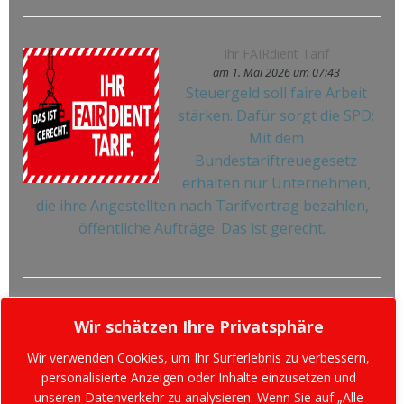
Ihr FAIRdient Tarif
am 1. Mai 2026 um 07:43
Steuergeld soll faire Arbeit
stärken. Dafür sorgt die SPD:
Mit dem
Bundestariftreuegesetz
erhalten nur Unternehmen,
die ihre Angestellten nach Tarifvertrag bezahlen,
öffentliche Aufträge. Das ist gerecht.
Wir schätzen Ihre Privatsphäre
Wir verwenden Cookies, um Ihr Surferlebnis zu verbessern,
personalisierte Anzeigen oder Inhalte einzusetzen und
unseren Datenverkehr zu analysieren. Wenn Sie auf „Alle