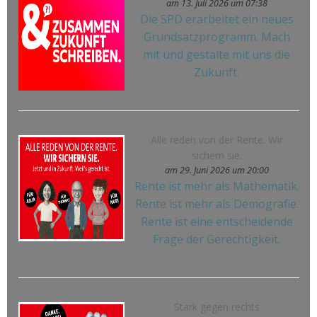
am 13. Juli 2026 um 07:38
Die SPD erarbeitet ein neues
Grundsatzprogramm. Mach
mit und gestalte mit uns die
Zukunft.
Alle reden von der Rente. Wir
sichern sie.
am 29. Juni 2026 um 20:00
Rente ist mehr als Mathematik.
Rente ist mehr als Demografie.
Rente ist eine entscheidende
Frage der Gerechtigkeit.
Stark gegen rechts