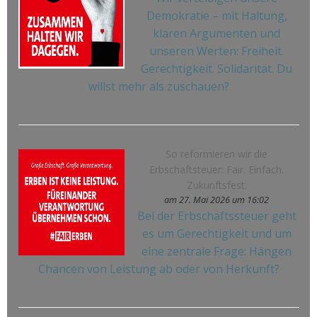
Demokratie – mit Haltung,
klaren Argumenten und
unseren Werten: Freiheit.
Gerechtigkeit. Solidarität. Du
willst mehr als zuschauen?
So reformieren wir die
Erbschaftsteuer: Fair. Einfach.
Zukunftsfest.
am 27. Mai 2026 um 16:02
Bei der Erbschaftssteuer geht
es um Gerechtigkeit und um
eine zentrale Frage: Hängen
Chancen von Leistung ab oder von Herkunft?