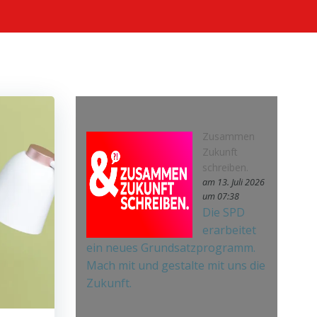
Zusammen
Zukunft
schreiben.
am 13. Juli 2026
um 07:38
Die SPD
erarbeitet
ein neues Grundsatzprogramm.
Mach mit und gestalte mit uns die
Zukunft.