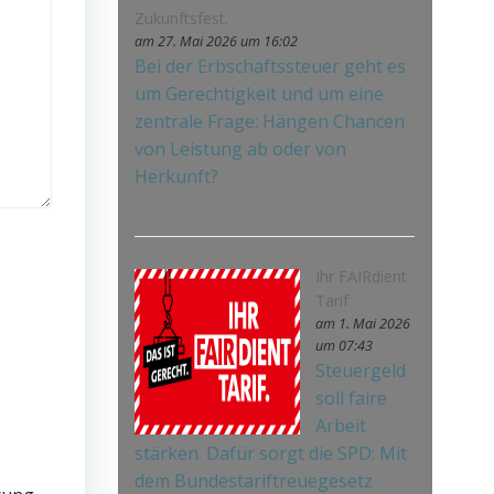
Zukunftsfest.
am 27. Mai 2026 um 16:02
Bei der Erbschaftssteuer geht es
um Gerechtigkeit und um eine
zentrale Frage: Hängen Chancen
von Leistung ab oder von
Herkunft?
Ihr FAIRdient
Tarif
am 1. Mai 2026
um 07:43
Steuergeld
soll faire
Arbeit
stärken. Dafür sorgt die SPD: Mit
dem Bundestariftreuegesetz