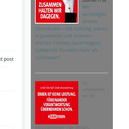
2026 um 11:36
Wir
verteidigen
unsere
Demokratie – mit Haltung, klaren
Argumenten und unseren
Werten: Freiheit. Gerechtigkeit.
Solidarität. Du willst mehr als
zuschauen?
t post
So
reformieren
wir die
Erbschaftsteuer: Fair. Einfach.