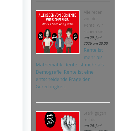
Alle reden
von der
Rente. Wir
sichern sie.
am 29. Juni
2026 um 20:00
Rente ist
mehr als
Mathematik. Rente ist mehr als
Demografie. Rente ist eine
entscheidende Frage der
Gerechtigkeit.
Stark gegen
rechts
am 26. Juni