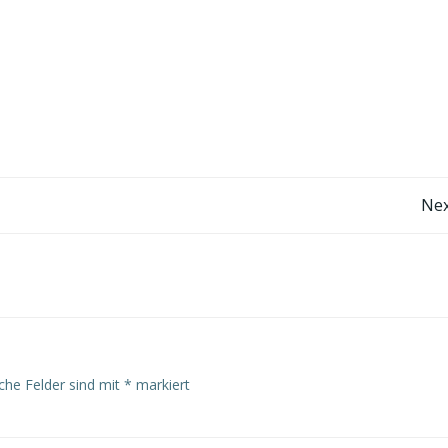
Post
Nex
navigation
iche Felder sind mit
*
markiert