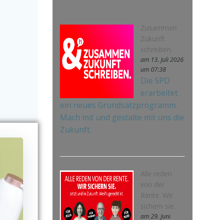
Zusammen
Zukunft
schreiben.
am 13. Juli 2026
um 07:38
Die SPD
erarbeitet
ein neues Grundsatzprogramm.
Mach mit und gestalte mit uns die
Zukunft.
Alle reden
von der
Rente. Wir
sichern sie.
am 29. Juni