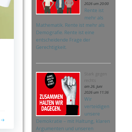
2026 um 20:00
Rente ist
mehr als
Mathematik. Rente ist mehr als
Demografie. Rente ist eine
entscheidende Frage der
Gerechtigkeit.
Stark gegen
rechts
am 26. Juni
2026 um 11:36
Wir
verteidigen
unsere
Demokratie – mit Haltung, klaren
Argumenten und unseren