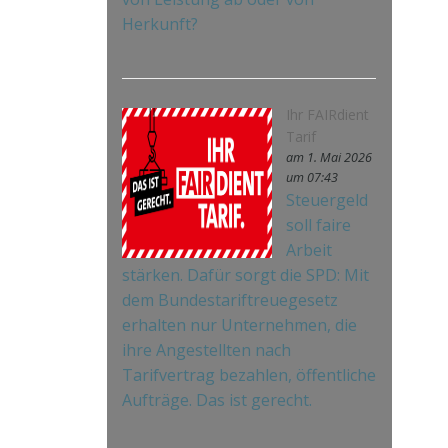
Herkunft?
Ihr FAIRdient
Tarif
am 1. Mai 2026
um 07:43
Steuergeld
soll faire
Arbeit
stärken. Dafür sorgt die SPD: Mit
dem Bundestariftreuegesetz
erhalten nur Unternehmen, die
ihre Angestellten nach
Tarifvertrag bezahlen, öffentliche
Aufträge. Das ist gerecht.