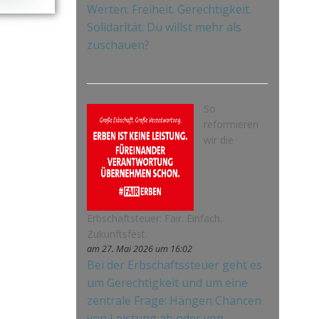
Werten: Freiheit. Gerechtigkeit.
Solidarität. Du willst mehr als
zuschauen?
So
reformieren
wir die
Erbschaftsteuer: Fair. Einfach.
Zukunftsfest.
am 27. Mai 2026 um 16:02
Bei der Erbschaftssteuer geht es
um Gerechtigkeit und um eine
zentrale Frage: Hängen Chancen
von Leistung ab oder von