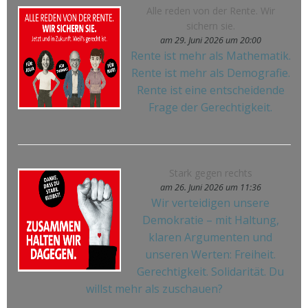
Alle reden von der Rente. Wir
sichern sie.
am 29. Juni 2026 um 20:00
Rente ist mehr als Mathematik.
Rente ist mehr als Demografie.
Rente ist eine entscheidende
Frage der Gerechtigkeit.
Stark gegen rechts
am 26. Juni 2026 um 11:36
Wir verteidigen unsere
Demokratie – mit Haltung,
klaren Argumenten und
unseren Werten: Freiheit.
Gerechtigkeit. Solidarität. Du
willst mehr als zuschauen?