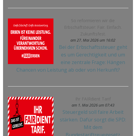
So reformieren wir die
Erbschaftsteuer: Fair. Einfach.
Zukunftsfest.
am 27. Mai 2026 um 16:02
Bei der Erbschaftssteuer geht
es um Gerechtigkeit und um
eine zentrale Frage: Hängen
Chancen von Leistung ab oder von Herkunft?
Ihr FAIRdient Tarif
am 1. Mai 2026 um 07:43
Steuergeld soll faire Arbeit
stärken. Dafür sorgt die SPD:
Mit dem
Bundestariftreuegesetz