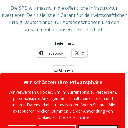
Die SPD will massiv in die öffentliche Infrastruktur
investieren. Denn sie ist ein Garant für den wirtschaftlichen
Erfolg Deutschlands, für Aufstiegschancen und den
Zusammenhalt unserer Gesellschaft.
Teilen mit:
Facebook
X
Gefällt mir:
Wir schätzen Ihre Privatsphäre
Wir verwenden Cookies, um Ihr Surferlebnis zu verbessern,
personalisierte Anzeigen oder Inhalte einzusetzen und
unseren Datenverkehr zu analysieren. Wenn Sie auf „Alle
akzeptieren" klicken, stimmen Sie der Anwendung von
Cookies zu.
Cookie-Richtlinie
© 2026 SPD Zossen. Created for free using
WordPress and
Colibri