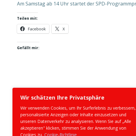
Am Samstag ab 14 Uhr startet der SPD-Programmproz
Teilen mit:
Facebook
X
Gefällt mir:
Wir schätzen Ihre Privatsphäre
Wir verwenden Cookies, um Ihr Surferlebnis zu verbessern,
personalisierte Anzeigen oder Inhalte einzusetzen und
© 
unseren Datenverkehr zu analysieren. Wenn Sie auf „Alle
akzeptieren" klicken, stimmen Sie der Anwendung von
Cookies zu.
Cookie-Richtlinie